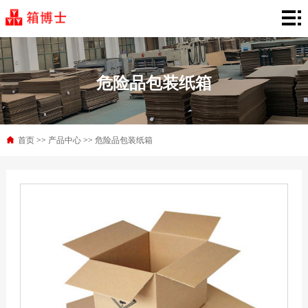
首
页
产
品
行
危险品包装纸箱
中
业
新
心
解
闻
首页
>>
产品中心
>>
危险品包装纸箱
关
决
资
于
联
方
讯
箱
系
案
博
我
士
们